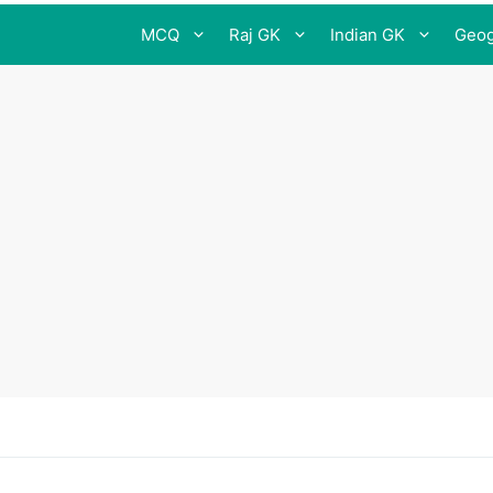
MCQ
Raj GK
Indian GK
Geog