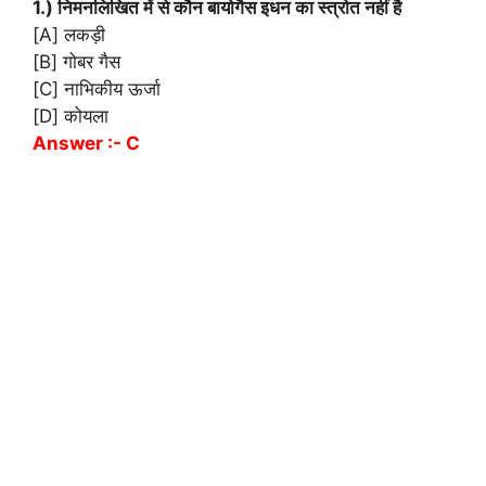
1.) निमनलिखित में से कौन बायोगैस इधन का स्त्रोत नहीं है
[A] लकड़ी
[B] गोबर गैस
[C] नाभिकीय ऊर्जा
[D] कोयला
Answer :- C