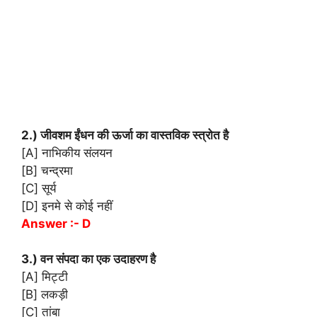
2.) जीवशम ईंधन की ऊर्जा का वास्तविक स्त्रोत है
[A] नाभिकीय संलयन
[B] चन्द्रमा
[C] सूर्य
[D] इनमे से कोई नहीं
Answer :- D
3.) वन संपदा का एक उदाहरण है
[A] मिट्टी
[B] लकड़ी
[C] तांबा