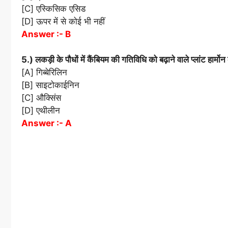
[C] एस्किसिक एसिड
[D] ऊपर में से कोई भी नहीं
Answer :- B
5.) लकड़ी के पौधों में कैंबियम की गतिविधि को बढ़ाने वाले प्लांट हार्मो
[A] गिब्बेरिलिन
[B] साइटोकाईनिन
[C] औक्सिंस
[D] एथीलीन
Answer :- A