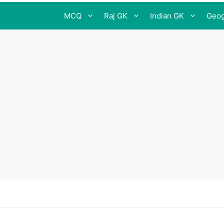
MCQ
Raj GK
Indian GK
Geog