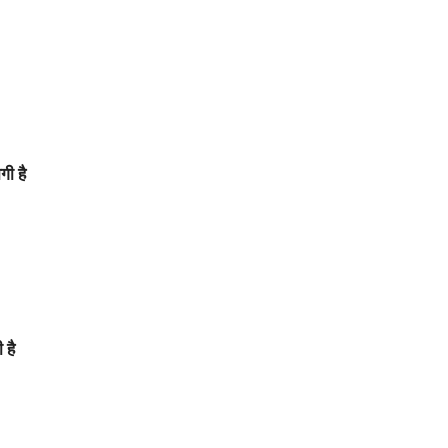
गी है
 है