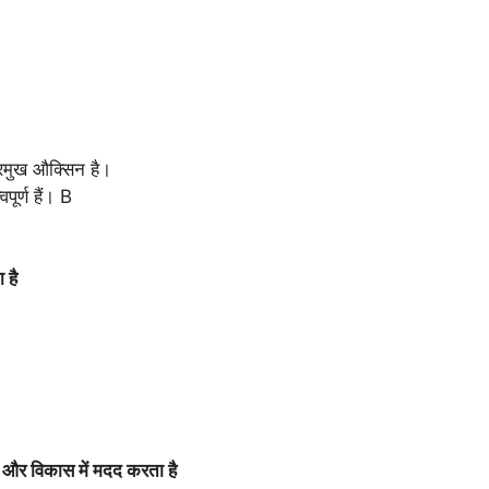
रमुख औक्सिन है।
ूर्ण हैं। B
 है
न और विकास में मदद करता है