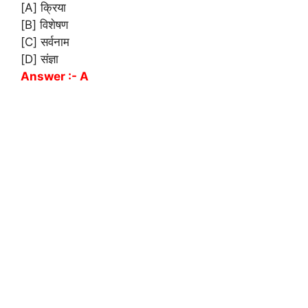
[A] क्रिया
[B] विशेषण
[C] सर्वनाम
[D] संज्ञा
Answer :- A