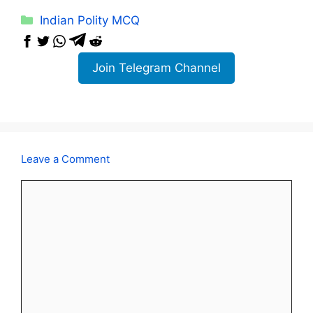
Categories
Indian Polity MCQ
Join Telegram Channel
Leave a Comment
Comment