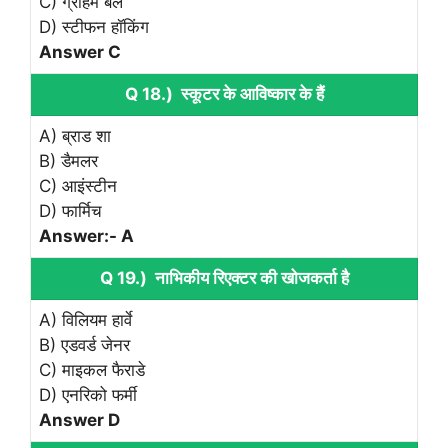
C) ग्राहम बेल
D) स्टीफन हॉकिंग
Answer C
Q 18.) स्कूटर के आविष्कार के हैं
A) ब्राड शा
B) डैमलर
C) आइंस्टीन
D) फार्मिच
Answer:- A
Q 19.) नाभिकीय रिएक्टर की खोजकर्ता है
A) विलियम हार्वे
B) एडवर्ड जेनर
C) माइकल फैराडे
D) एनरिको फर्मी
Answer D