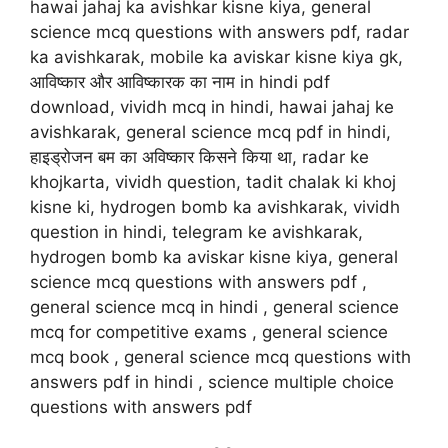
hawai jahaj ka avishkar kisne kiya, general
science mcq questions with answers pdf, radar
ka avishkarak, mobile ka aviskar kisne kiya gk,
आविष्कार और आविष्कारक का नाम in hindi pdf
download, vividh mcq in hindi, hawai jahaj ke
avishkarak, general science mcq pdf in hindi,
हाइड्रोजन बम का अविष्कार किसने किया था, radar ke
khojkarta, vividh question, tadit chalak ki khoj
kisne ki, hydrogen bomb ka avishkarak, vividh
question in hindi, telegram ke avishkarak,
hydrogen bomb ka aviskar kisne kiya, general
science mcq questions with answers pdf ,
general science mcq in hindi , general science
mcq for competitive exams , general science
mcq book , general science mcq questions with
answers pdf in hindi , science multiple choice
questions with answers pdf