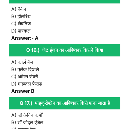
A) बैबेज
B) हॉलेरिथ
C) लेवनिज
D) पास्कल
Answer:- A
Q 16.) जेट इंजन का आविष्कार किसने किया
A) कार्ल बेंज
B) फ्रेंक व्हितले
C) थॉमस सेबरी
D) माइकल फैराड
Answer B
Q 17.) माइक्रोफोन का आविष्कार किसे माना जाता है
A) डॉ केविन कर्मों
B) डॉ जोइल एंजेल