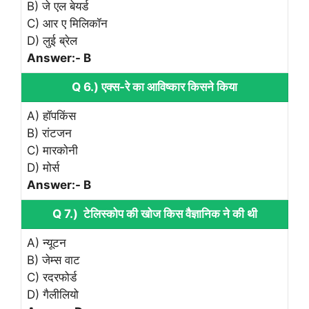
B) जे एल बेयर्ड
C) आर ए मिलिकॉन
D) लुई ब्रेल
Answer:- B
Q 6.) एक्स-रे का आविष्कार किसने किया
A) हॉपकिंस
B) रांटजन
C) मारकोनी
D) मोर्स
Answer:- B
Q 7.) टेलिस्कोप की खोज किस वैज्ञानिक ने की थी
A) न्यूटन
B) जेम्स वाट
C) रदरफोर्ड
D) गैलीलियो