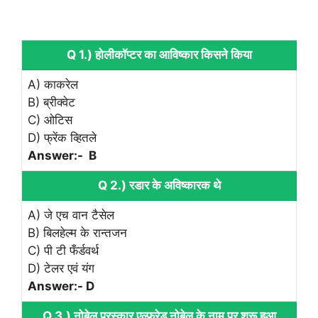
Q 1.) होलीकॉप्टर का आविष्कार किसने किया
A) काकरेल
B) ब्रीक्वेट
C) ओटिस
D) फ्रेंक व्हितले
Answer:- B
Q 2.) रडार के अविष्कारक थे
A) जे एच वान टैसेल
B) बिलहेल्म के रान्तजन
C) पी टी फँर्डवर्थ
D) टेलर एवं यंग
Answer:- D
Q 3.) नोबेल पुरस्कार एल्फ्रेड नोबेल के नाम पर शुरू हुआ