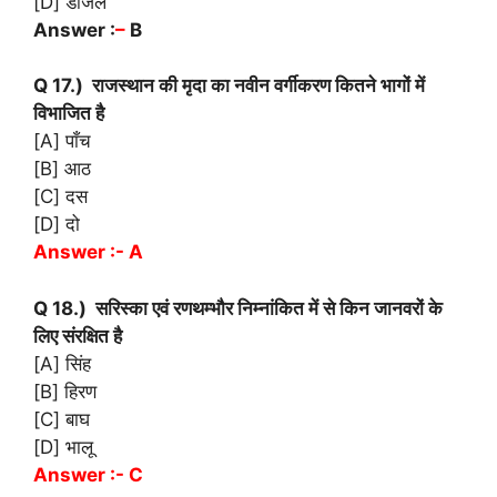
[D] डीजल
Answer :
–
B
Q 17.) राजस्थान की मृदा का नवीन वर्गीकरण कितने भागों में
विभाजित है
[A] पाँच
[B] आठ
[C] दस
[D] दो
Answer :- A
Q 18.) सरिस्का एवं रणथम्भौर निम्नांकित में से किन जानवरों के
लिए संरक्षित है
[A] सिंह
[B] हिरण
[C] बाघ
[D] भालू
Answer :- C