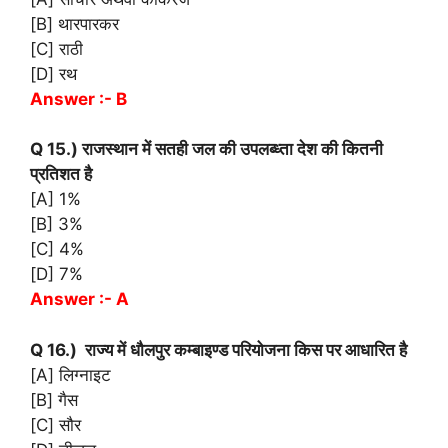
[B] थारपारकर
[C] राठी
[D] रथ
Answer :- B
Q 15.) राजस्थान में सतही जल की उपलब्ध्ता देश की कितनी
प्रतिशत है
[A] 1%
[B] 3%
[C] 4%
[D] 7%
Answer :- A
Q 16.) राज्य में धौलपुर कम्बाइण्ड परियोजना किस पर आधारित है
[A] लिग्नाइट
[B] गैस
[C] सौर