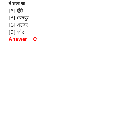
में चला था
[A] बूँदी
[B] भरतपुर
[C] अलवर
[D] कोटा
Answer :- C