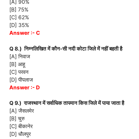
[A] 90%
[B] 75%
[C] 62%
[D] 35%
Answer :- C
Q 8.) निम्नलिखित में कौन-सी नदी कोटा जिले में नहीं बहती है
[A] निवाज
[B] आहू
[C] परवन
[D] पीपलाज
Answer :- D
Q 9.) राजस्थान में सर्वाधिक तापमान किस जिले में पाया जाता है
[A] जैसलमेर
[B] चुरु
[C] बीकानेर
[D] धौलपुर