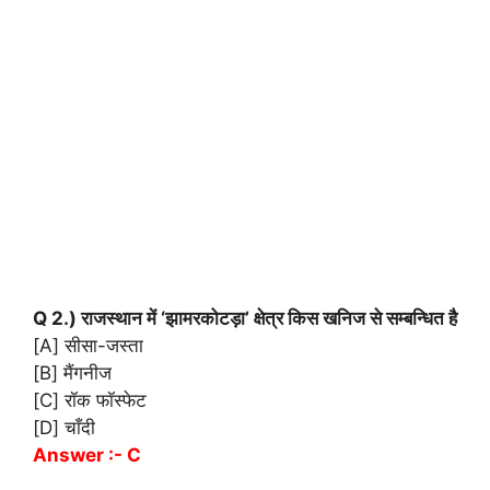
Q 2.) राजस्थान में ‘झामरकोटड़ा’ क्षेत्र किस खनिज से सम्बन्धित है
[A] सीसा-जस्ता
[B] मैंगनीज
[C] रॉक फॉस्फेट
[D] चाँदी
Answer :- C