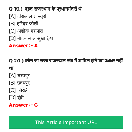
Q 19.) वृहत राजस्थान के प्रधानमंत्री थे
[A] हीरालाल शास्त्री
[B] हरिदेव जोशी
[C] अशोक गहलौत
[D] मोहन लाल सुखाड़िया
Answer :- A
Q 20.) कौन सा राज्य राजस्थान संघ में शामिल होने का पक्षधर नहीं
था
[A] भरतपुर
[B] उदयपुर
[C] सिरोही
[D] बूँदी
Answer :- C
This Article Important URL