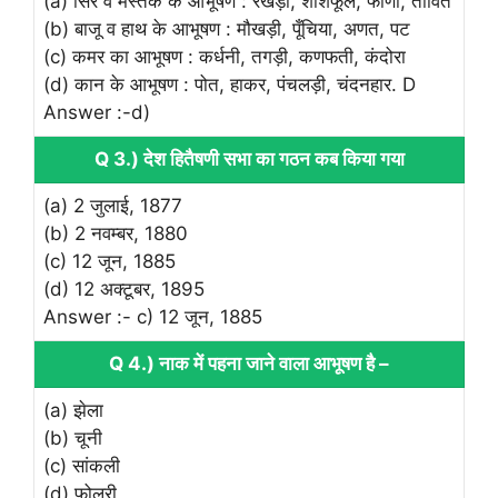
(a) सिर व मस्तक के आभूषण : रखड़ी, शीशफूल, फीणी, तावित
(b) बाजू व हाथ के आभूषण : मौखड़ी, पूँचिया, अणत, पट
(c) कमर का आभूषण : कर्धनी, तगड़ी, कणफती, कंदोरा
(d) कान के आभूषण : पोत, हाकर, पंचलड़ी, चंदनहार. D
Answer :-d)
Q 3.) देश हितैषणी सभा का गठन कब किया गया
(a) 2 जुलाई, 1877
(b) 2 नवम्बर, 1880
(c) 12 जून, 1885
(d) 12 अक्टूबर, 1895
Answer :- c) 12 जून, 1885
Q 4.) नाक में पहना जाने वाला आभूषण है –
(a) झेला
(b) चूनी
(c) सांकली
(d) फोलरी