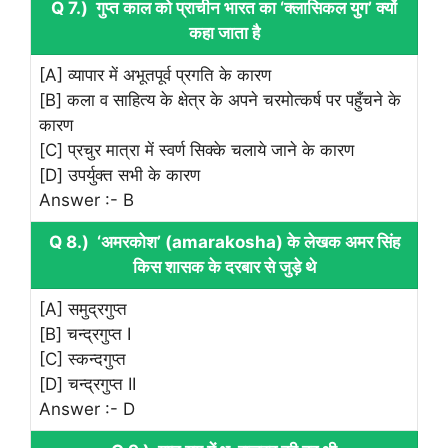
Q 7.) गुप्त काल को प्राचीन भारत का ‘क्लासिकल युग’ क्यों
कहा जाता है
[A] व्यापार में अभूतपूर्व प्रगति के कारण
[B] कला व साहित्य के क्षेत्र के अपने चरमोत्कर्ष पर पहुँचने के
कारण
[C] प्रचुर मात्रा में स्वर्ण सिक्के चलाये जाने के कारण
[D] उपर्युक्त सभी के कारण
Answer :- B
Q 8.) ‘अमरकोश’ (amarakosha) के लेखक अमर सिंह
किस शासक के दरबार से जुड़े थे
[A] समुद्रगुप्त
[B] चन्द्रगुप्त I
[C] स्कन्दगुप्त
[D] चन्द्रगुप्त II
Answer :- D