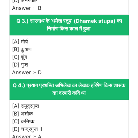
[D] अनंगपाल
Answer :- B
Q 3.) सारनाथ के ‘धमेख स्तूप’ (Dhamek stupa) का
निर्माण किस काल में हुआ
[A] मौर्य
[B] कुषाण
[C] शुंग
[D] गुप्त
Answer :- D
Q 4.) प्रयाग प्रशस्ति अभिलेख का लेखक हरिषेण किस शासक
का दरबारी कवि था
[A] समुद्रगुप्त
[B] अशोक
[C] कनिष्क
[D] चन्द्रगुप्त II
Answer :- A