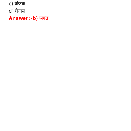
c) बीजक
d) मेनाल
Answer :-b) जगत