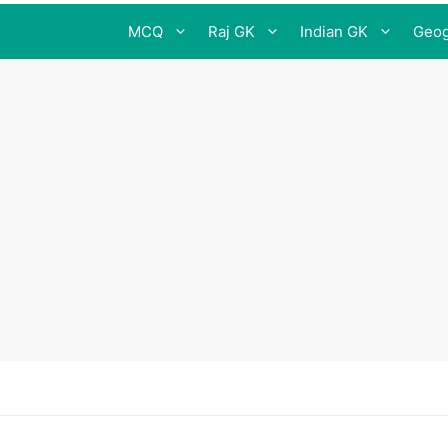
MCQ
Raj GK
Indian GK
Geog