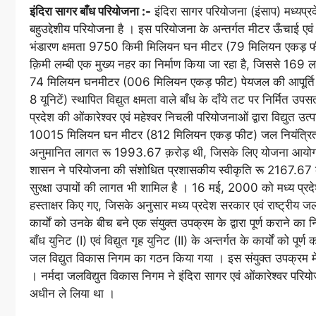
इंदिरा सागर बाँध परियोजना :-
इंदिरा सागर परियोजना (इंसाप) मध्यप्रदेश
बहुउद्देशीय परियोजना है । इस परियोजना के अन्तर्गत मीटर ऊँचाई एवं
भंडारण क्षमता 9750 किमी मिलियन घन मीटर (79 मिलियन एकड़ फीट)
क़िमी लम्बी एक मुख्य नहर का निर्माण किया जा रहा है, जिससे 169 लाख ह
74 मिलियन घनमीटर (006 मिलियन एकड़ फीट) पेयजल की आपूर्ति की 
8 यूनिटें) स्थापित विद्युत क्षमता वाले बाँध के दाँये तट पर निर्मित उप
प्रदेश की ओंकारेश्वर एवं महेश्वर निचली परियोजनाओं द्वारा विद्युत उ
10015 मिलियन घन मीटर (812 मिलियन एकड़ फीट) जल नियंत्रित र
अनुमानित लागत रू 1993.67 क़रोड़ थी, जिसके लिए योजना आयोग द्वा
शासन ने परियोजना की संशोधित प्रशासकीय स्वीकृति रू 2167.67 क़रोड
सुरक्षा उपायों की लागत भी शामिल है । 16 मई, 2000 को मध्य प्रदे
हस्ताक्षर किए गए, जिसके अनुसार मध्य प्रदेश सरकार एवं राष्ट्रीय जल
कार्यों को उनके बीच बने एक संयुक्त उपक्रम के द्वारा पूर्ण कराने का
बाँध युनिट (I) एवं विद्युत गृह युनिट (II) के अन्तर्गत के कार्यों को
जल विद्युत विकास निगम का गठन किया गया । इस संयुक्त उपक्रम में 
। नर्मदा जलविद्युत विकास निगम ने इंदिरा सागर एवं ओंकारेश्वर परियो
अधीन ले लिया था ।