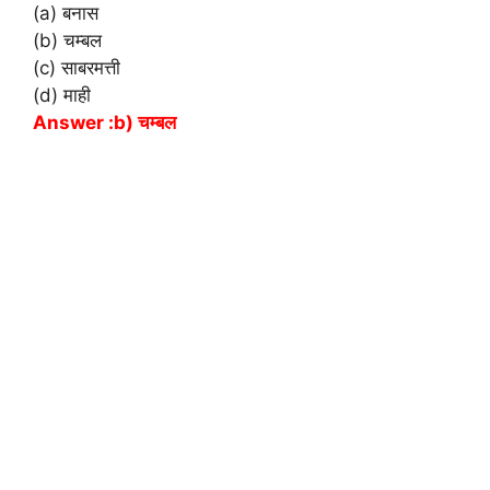
(a) बनास
(b) चम्बल
(c) साबरमत्ती
(d) माही
Answer :b) चम्बल