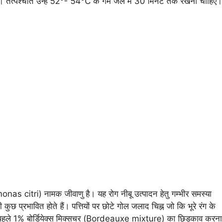
। तत्पश्चात उन्हें 52°- 54°C के गर्म जल में 30 मिनट तक रखना चाहिए।
as citri) नामक जीवाणु है। यह रोग नीबू उत्पादन हेतु गम्भीर समस्या
ुछ प्रभावित होते हैं। पत्तियों पर छोटे गोल जलाद चिह्न जो कि भूरे रंग के
ोने से पहले 1% बोर्डियेक्स मिक्सचर (Bordeauxe mixture) का छिड़काव करना