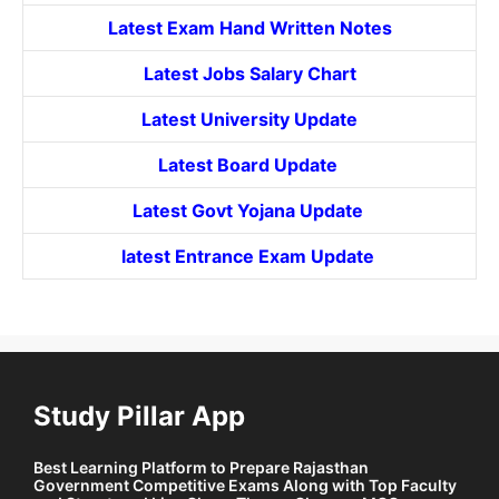
Latest Exam Hand Written Notes
Latest Jobs Salary Chart
Latest University Update
Latest Board Update
Latest Govt
Yojana
Update
latest Entrance
Exam Update
Study Pillar App
Best Learning Platform to Prepare Rajasthan
Government Competitive Exams Along with Top Faculty