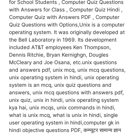
for School Students , Computer Quiz Questions
with Answers for Class , Computer Quiz Hindi ,
Computer Quiz with Answers PDF , Computer
Quiz Questions with Options,Unix is ​​a computer
operating system. It was originally developed at
the Bell Laboratory in 1969. Its development
included AT&T employees Ken Thompson,
Dennis Ritchie, Bryan Kernighgn, Dougles
McCleary and Joe Osana, etc.unix questions
and answers pdf, unix mcq, unix mcq questions,
unix operating system in hindi, unix operating
system is an mcq, unix quiz questions and
answers, unix mcq questions with answers pdf,
unix quiz, unix in hindi, unix operating system
kya hai, unix mcqs, unix commands in hindi,
what is unix mcq, what is unix in hindi, single
user operating system in hindi,computer gk in
hindi objective questions PDF, कम्प्यूटर सामान्य ज्ञान