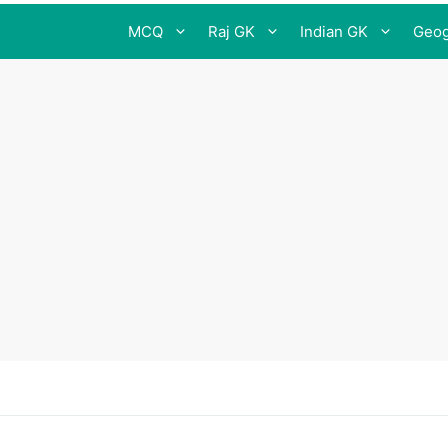
MCQ
Raj GK
Indian GK
Geog