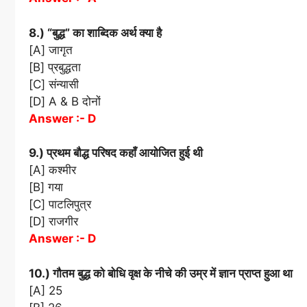
8.) “बुद्ध” का शाब्दिक अर्थ क्या है
[A] जागृत
[B] प्रबुद्धता
[C] संन्यासी
[D] A & B दोनों
Answer :- D
9.) प्रथम बौद्ध परिषद कहाँ आयोजित हुई थी
[A] कश्मीर
[B] गया
[C] पाटलिपुत्र
[D] राजगीर
Answer :- D
10.) गौतम बुद्ध को बोधि वृक्ष के नीचे की उम्र में ज्ञान प्राप्त हुआ था
[A] 25