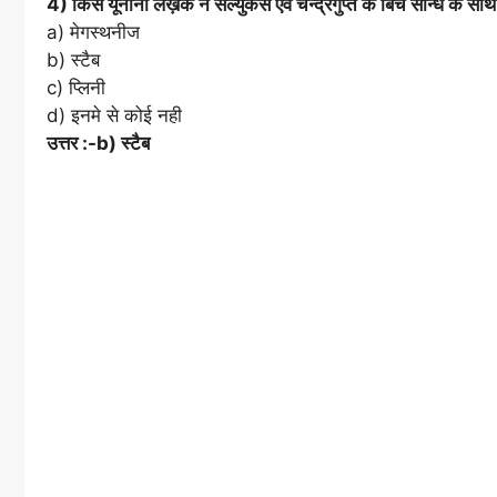
4) किस यूनानी लेख़क ने सेल्युकस एंव चन्द्रगुप्त के बिच सन्धि के साथ
a) मेगस्थनीज
b) स्टैब
c) प्लिनी
d) इनमे से कोई नही
उत्तर :-b) स्टैब