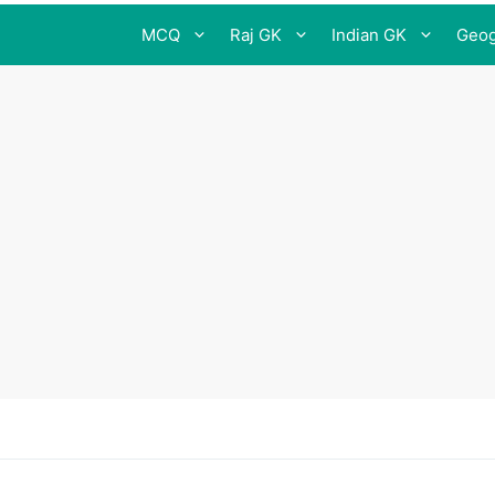
MCQ
Raj GK
Indian GK
Geog