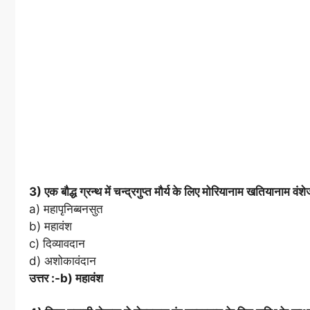
3) एक बौद्ध ग्रन्थ में चन्द्रगुप्त मौर्य के लिए मोरियानाम खतियानाम वंश
a) महापृनिब्बनसुत
b) महावंश
c) दिव्यावदान
d) अशोकावंदान
उत्तर :-b) महावंश