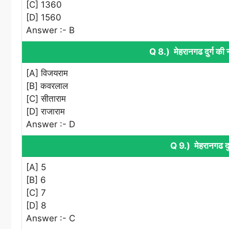
[C] 1360
[D] 1560
Answer :- B
Q 8.) मेहरानगढ दुर्ग की 
[A] विजयराम
[B] कवरलाल
[C] सीताराम
[D] राजाराम
Answer :- D
Q 9.) मेहरानगढ दुर्ग
[A] 5
[B] 6
[C] 7
[D] 8
Answer :- C