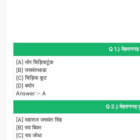
Q 1.) मेहरानगढ द
[A] भोर चिड़ियाटूंंक
[B] जसवंतथाडा
[C] चिड़िया कूट
[D] बघोर
Answer :- A
Q 2.) मेहरानगढ दु
[A] महाराज जसवंत सिंह
[B] राव बिका
[C] राव जोधा