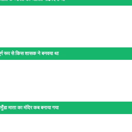
पूर्ण रूप से किस शासक ने बनवया था
चामुँडा माता का मंदिर कब बनाया गया