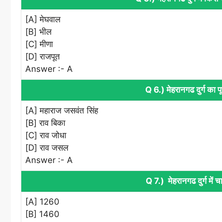
[A] मेघवाल
[B] भील
[C] मीणा
[D] राजपूत
Answer :- A
Q 6.) मेहरानगढ दुर्ग का 
[A] महाराज जसवंत सिंह
[B] राव बिका
[C] राव जोधा
[D] राव जसल
Answer :- A
Q 7.) मेहरानगढ दुर्ग में 
[A] 1260
[B] 1460