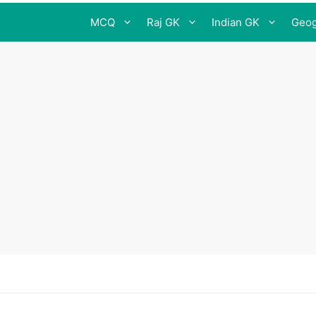
MCQ
Raj GK
Indian GK
Geog