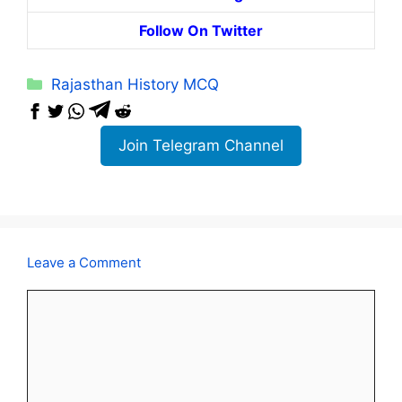
Follow On Twitter
Categories
Rajasthan History MCQ
Join Telegram Channel
Leave a Comment
Comment