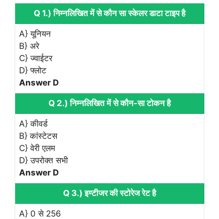
Q 1.) निम्नलिखित में से कौन सा स्केलर डाटा टाइप है
A} यूनियन
B} अरे
C} ज्वाईटर
D} फ्लोट
Answer D
Q 2.) निम्नलिखित में से कौन-सा टोकन है
A} कीवर्ड
B} कांस्टेटस
C} वेरी एलम
D} उपरोक्त सभी
Answer D
Q 3.) इण्टीजर की स्टोरेज रेट है
A} 0 से 256