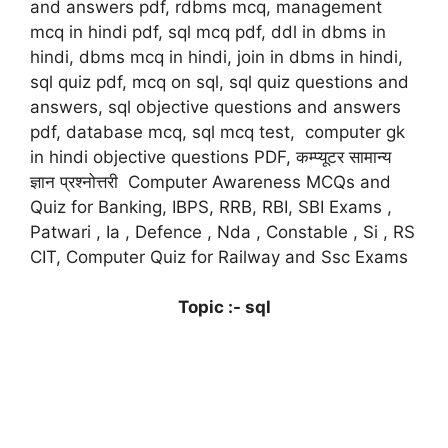
and answers pdf, rdbms mcq, management
mcq in hindi pdf, sql mcq pdf, ddl in dbms in
hindi, dbms mcq in hindi, join in dbms in hindi,
sql quiz pdf, mcq on sql, sql quiz questions and
answers, sql objective questions and answers
pdf, database mcq, sql mcq test, computer gk
in hindi objective questions PDF, कम्प्यूटर सामान्य
ज्ञान प्रश्नोत्तरी Computer Awareness MCQs and
Quiz for Banking, IBPS, RRB, RBI, SBI Exams ,
Patwari , Ia , Defence , Nda , Constable , Si , RS
CIT, Computer Quiz for Railway and Ssc Exams
Topic :- sql