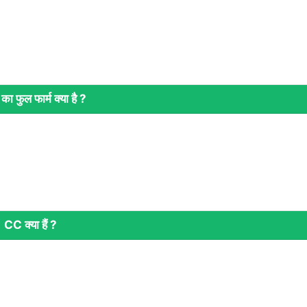
ा फुल फार्म क्‍या है ?
CC क्‍या हैं ?