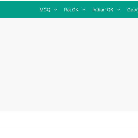
MCQ
Raj GK
Indian GK
Geog