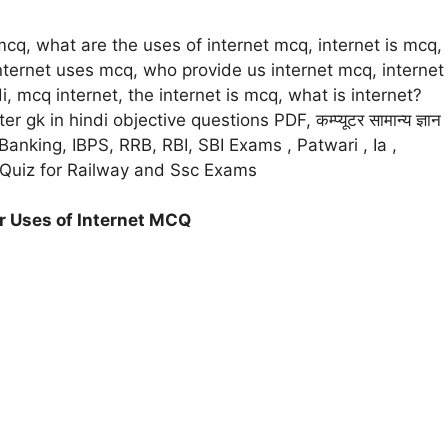
cq, what are the uses of internet mcq, internet is mcq,
, internet uses mcq, who provide us internet mcq, internet
i, mcq internet, the internet is mcq, what is internet?
gk in hindi objective questions PDF, कम्प्यूटर सामान्य ज्ञान
anking, IBPS, RRB, RBI, SBI Exams , Patwari , Ia ,
r Quiz for Railway and Ssc Exams
r Uses of Internet MCQ