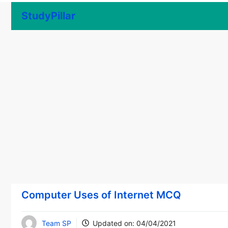
Skip
StudyPillar
to
content
Computer Uses of Internet MCQ
Team SP
Updated on:
04/04/2021