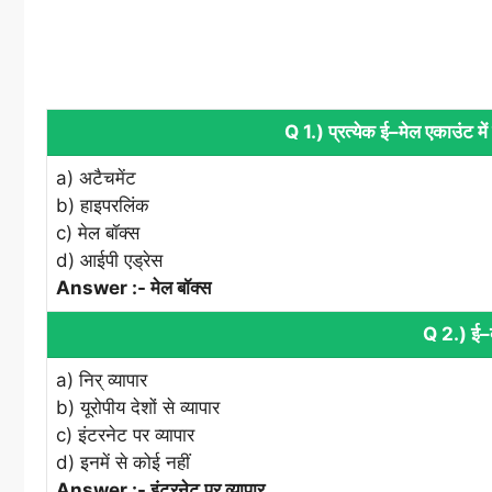
Q 1.) प्रत्‍येक ई–मेल एकाउंट में 
a) अटैचमेंट
b) हाइपरलिंक
c) मेल बॉक्‍स
d) आईपी एड्रेस
Answer :- मेल बॉक्‍स
Q 2.) ई–व्
a) निर् व्‍यापार
b) यूरोपीय देशों से व्‍यापार
c) इंटरनेट पर व्‍यापार
d) इनमें से कोई नहीं
Answer :- इंटरनेट पर व्‍यापार