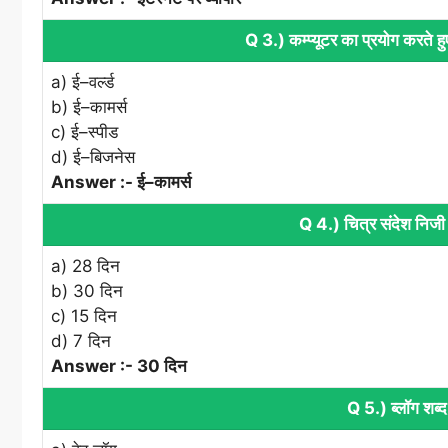
Q 3.) कम्‍प्‍यूटर का प्रयोग करते 
a) ई–वर्ल्‍ड
b) ई–कामर्स
c) ई–स्‍पीड
d) ई–बिजनेस
Answer :- ई–कामर्स
Q 4.) चित्र संदेश निजी इ
a) 28 दिन
b) 30 दिन
c) 15 दिन
d) 7 दिन
Answer :- 30 दिन
Q 5.) ब्‍लॉग शब्‍द