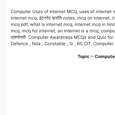
Computer Uses of Internet MCQ, uses of internet m
internet mcq, इंटरनेट क्रांति notes, mcq on internet
mcq pdf, what is internet mcq, internet mcq in hind
mcq, mcq for internet, an internet is a mcq, computer 
प्रश्नोत्तरी Computer Awareness MCQs and Quiz for B
Defence , Nda , Constable , Si , RS CIT, Compute
Topic :- Compute