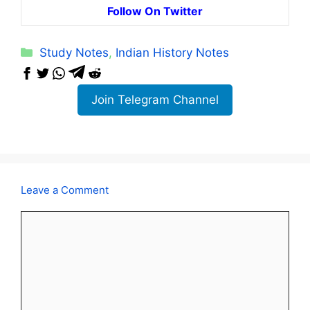
Follow On Twitter
Categories
Study Notes
,
Indian History Notes
Join Telegram Channel
Leave a Comment
Comment