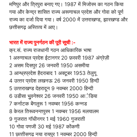
मणिपुर और त्रिपुरा बनाए गए। 1987 में मिजोरम का गठन किया
गया और केन्द्र शासित राज्य अरूणाचल प्रदेश और गोवा को पूर्ण
राज्य का दर्जा दिया गया। वर्ष 2000 में उत्तराखण्ड, झारखण्ड और
छत्तीसगढ़ अस्तित्व में आए।
भारत में राज्य पुनर्गठन की पूरी सूची :-
क्र.सं. राज्‍य राजधानी गठन आधिकारिक भाषा
1 अरुणाचल प्रदेश ईटानगर 20 फ़रवरी 1987 अंग्रेज़ी
2 असम दिसपुर 26 जनवरी 1950 असमीया
3 आन्‍ध्रप्रदेश हैदराबाद 1 अक्‍टूबर 1953 तेलुगू
4 उत्‍तर प्रदेश लखनऊ 26 जनवरी 1950 हिन्‍दी
5 उत्‍तराखण्‍ड देहरादून 9 नवम्‍बर 2000 हिन्‍दी
6 उडीसा भुुुवनेश्‍वर 26 जनवरी 1950 आेडिया
7 कर्नाटक बेंगलुरू 1 नवम्‍बर 1956 कन्‍नड
8 केरल तिरूवनन्‍तपुरम 1 नवम्‍बर 1956 मलयालम
9 गुजरात गॉधीनगर 1 मई 1960 गुजराती
10 गोवा पणजी 30 मई 1987 कोंकणी
11 छत्‍तीसगढ नया रायपुर 1 नवम्‍बर 2000 हिन्‍दी