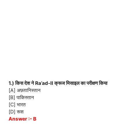
1.) किस देश ने Ra’ad-II क्रूज मिसाइल का परीक्षण किया
[A] अफ़ग़ानिस्तान
[B] पाकिस्तान
[C] भारत
[D] रूस
Answer :- B