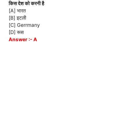
किस देश को करनी है
[A] भारत
[B] इटली
[C] Gerrmany
[D] रूस
Answer :- A