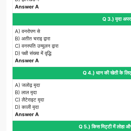
Answer A
Q 3.) मृदा अप
A) वनरोपण से
B) अतीत चराइ द्वारा
C) वनस्पति उन्मूलन द्वारा
D) पक्षी संख्या में वृद्धि
Answer A
Q 4.) धान की खेती के लिए 
A) जलोढ़ मृदा
B) लाल मृदा
C) लैटेराइट मृदा
D) काली मृदा
Answer A
Q 5.) किस मिट्टी में लोहा और