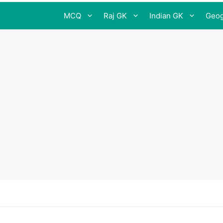
MCQ
Raj GK
Indian GK
Geog