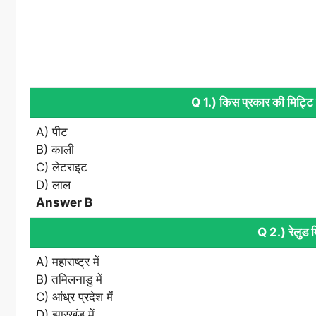
Q 1.) किस प्रकार की मिट्टि म
A) पीट
B) काली
C) लेटराइट
D) लाल
Answer B
Q 2.) रेलुड म
A) महाराष्ट्र में
B) तमिलनाडु में
C) आंध्र प्रदेश में
D) झारखंड में