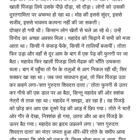
खाली पिंजड़ा लिये उसके पीछे दौड़ा, सो दौड़ा। लोगों को उसकी
दु्रतगामिता पर अचम्भा हो रहा था। मोह की इससे सुंदर, इससे
सजीव, इससे भावमय कल्पना नहीं की जा सकती।
दोपहर हो गयी थी। किसान लोग खेतों से चले आ रहे थे। उन्हें
विनोद का अच्छा अवसर मिला। महादेव को चिढ़ाने में सभी को मजा
आता था। किसी ने कंकड़ फेंके, किसी ने तालियाँ बजायीं। तोता
फिर उड़ा और वहाँ से दूर आम के बाग में एक पेड़ की फुनगी पर जा
बैठा। महादेव फिर खाली पिंजड़ा लिये मेंढक की भाँति उचकता
चला। बाग में पहुँचा तो पैर के तलुओं से आग निकल रही थी; सिर
चक्कर खा रहा था। जब जरा सावधान हुआ, तो फिर पिंजड़ा उठा
कर कहने लगा-‘सत्त गुरुदत्त शिवदत्त दाता।’ तोता फुनगी से उतर
कर नीचे की एक डाल पर आ बैठा, किन्तु महादेव की ओर सशंक
नेत्रों से ताक रहा था। महादेव ने समझा, डर रहा है। वह पिंजड़े
को छोड़ कर आप एक दूसरे पेड़ की आड़ में छिप गया। तोते ने चारों
ओर गौर से देखा, निश्शंक हो गया, उतरा और आ कर पिंजड़े के
ऊपर बैठ गया। महादेव का हृदय उछलने लगा। ‘सत्त गुरुदत्त
शिवदत्त दाता’ का मंत्र जपता हुआ धीरे-धीरे तोते के समीप आया
और लपका कि तोते को पकड़ ले; किन्तु तोता हाथ न आया, फिर