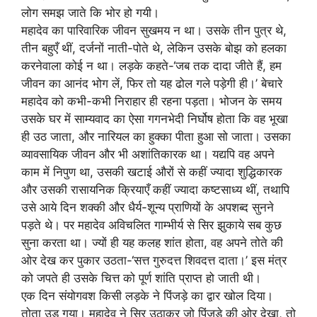
लोग समझ जाते कि भोर हो गयी।
महादेव का पारिवारिक जीवन सुखमय न था। उसके तीन पुत्र थे,
तीन बहुएँ थीं, दर्जनों नाती-पोते थे, लेकिन उसके बोझ को हलका
करनेवाला कोई न था। लड़के कहते-‘जब तक दादा जीते हैं, हम
जीवन का आनंद भोग लें, फिर तो यह ढोल गले पड़ेगी ही।’ बेचारे
महादेव को कभी-कभी निराहार ही रहना पड़ता। भोजन के समय
उसके घर में साम्यवाद का ऐसा गगनभेदी निर्घोष होता कि वह भूखा
ही उठ जाता, और नारियल का हुक्का पीता हुआ सो जाता। उसका
व्यावसायिक जीवन और भी अशांतिकारक था। यद्यपि वह अपने
काम में निपुण था, उसकी खटाई औरों से कहीं ज्यादा शुद्धिकारक
और उसकी रासायनिक क्रियाएँ कहीं ज्यादा कष्टसाध्य थीं, तथापि
उसे आये दिन शक्की और धैर्य-शून्य प्राणियों के अपशब्द सुनने
पड़ते थे। पर महादेव अविचलित गाम्भीर्य से सिर झुकाये सब कुछ
सुना करता था। ज्यों ही यह कलह शांत होता, वह अपने तोते की
ओर देख कर पुकार उठता-‘सत्त गुरुदत्त शिवदत्त दाता।’ इस मंत्र
को जपते ही उसके चित्त को पूर्ण शांति प्राप्त हो जाती थी।
एक दिन संयोगवश किसी लड़के ने पिंजड़े का द्वार खोल दिया।
तोता उड़ गया। महादेव ने सिर उठाकर जो पिंजड़े की ओर देखा, तो