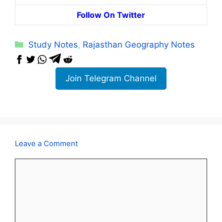
Follow On Twitter
Categories
Study Notes
,
Rajasthan Geography Notes
Join Telegram Channel
Leave a Comment
Comment