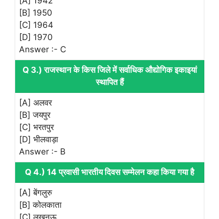
[A] 1942
[B] 1950
[C] 1964
[D] 1970
Answer :- C
Q 3.) राजस्थान के किस जिले में सर्वाधिक औद्योगिक इकाइयां
स्थापित हैं
[A] अलवर
[B] जयपुर
[C] भरतपुर
[D] भीलवाड़ा
Answer :- B
Q 4.) 14 प्रवासी भारतीय दिवस सम्मेलन कहा किया गया है
[A] बेंगलुरु
[B] कोलकाता
[C] लखनऊ