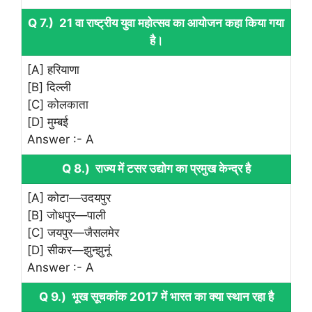
Q 7.) 21 वा राष्ट्रीय युवा महोत्सव का आयोजन कहा किया गया
है।
[A] हरियाणा
[B] दिल्ली
[C] कोलकाता
[D] मुम्बई
Answer :- A
Q 8.) राज्य में टसर उद्योग का प्रमुख केन्द्र है
[A] कोटा—उदयपुर
[B] जोधपुर—पाली
[C] जयपुर—जैसलमेर
[D] सीकर—झुन्झुनूं
Answer :- A
Q 9.) भूख सूचकांक 2017 में भारत का क्या स्थान रहा है