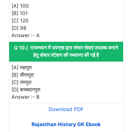
[A] 100
[B] 101
[C] 120
[D] 98
Answer :- A
Q 10.) राजस्थान में उपग्रह द्वारा संचार सेवाएं उपलब्ध कराने
हेतु संचार स्टेशन की स्थापना की गई है
[A] महापुरा
[B] सीतापुरा
[C] रामपुरा
[D] बासबदनपुरा
Answer :- B
Download PDF
Rajasthan History GK Ebook