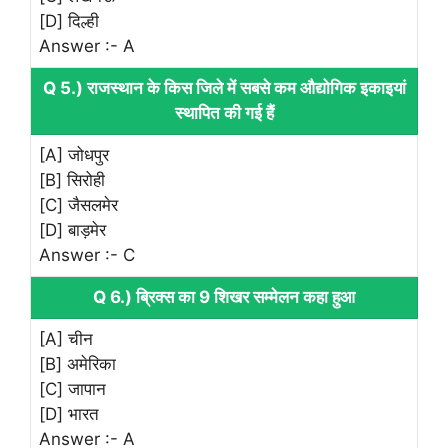
[D] दिल्ही
Answer :- A
Q 5.) राजस्थान के किस जिले में सबसे कम औद्योगिक इकाइयां
स्थापित की गई हैं
[A] जोधपुर
[B] सिरोही
[C] जैसलमेर
[D] बाड़मेर
Answer :- C
Q 6.) ब्रिक्स का 9 शिखर सम्मेलन कहा हुआ
[A] चीन
[B] अमेरिका
[C] जापान
[D] भारत
Answer :- A