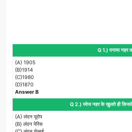
Q 1.) पनामा नहर का
{A} 1905
{B}1914
{C}1980
{D}1870
Answer B
Q 2.) स्वेज नहर के खुलते ही किसके
{A} लंदन यूरोप
{B} लंदन पेरिस
{C} लंदन चेन्नई