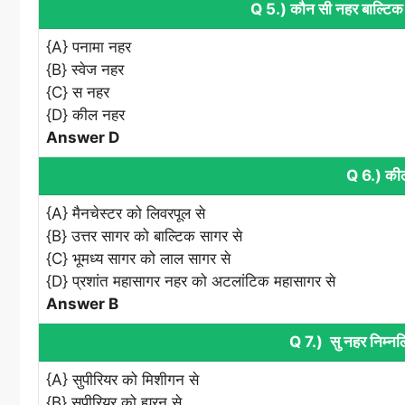
Q 5.) कौन सी नहर बाल्टिक स
{A} पनामा नहर
{B} स्वेज नहर
{C} स नहर
{D} कील नहर
Answer D
Q 6.) कील
{A} मैनचेस्टर को लिवरपूल से
{B} उत्तर सागर को बाल्टिक सागर से
{C} भूमध्य सागर को लाल सागर से
{D} प्रशांत महासागर नहर को अटलांटिक महासागर से
Answer B
Q 7.) सु नहर निम्नल
{A} सुपीरियर को मिशीगन से
{B} सुपीरियर को ह्यूरन से