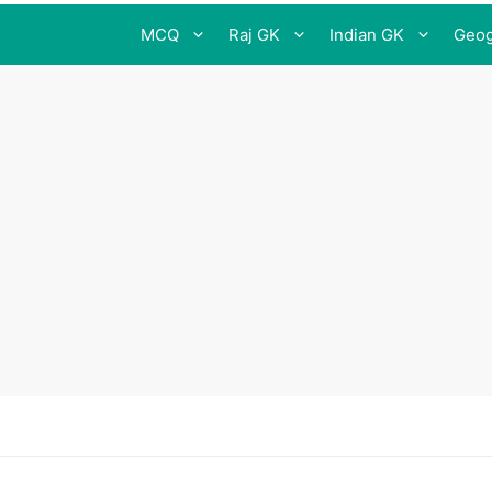
MCQ
Raj GK
Indian GK
Geog