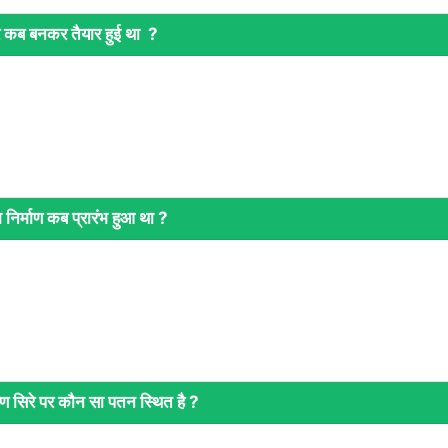
 कब बनकर तैयार हुई था ?
 निर्माण कब प्रारंभ हुआ था ?
िण सिरे पर कौन सा पतन स्थित है ?