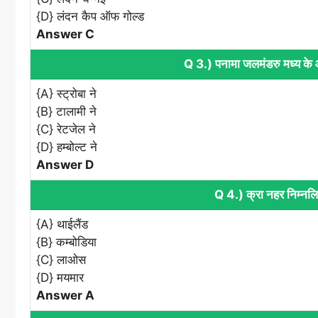
{D} लंदन कैप ऑफ गोल्ड
Answer C
Q 3.) पनामा जलमंडरु मध्य के
{A} स्ट्रोबा ने
{B} टालामी ने
{C} रेटजेल ने
{D} हम्बोल्ट ने
Answer D
Q 4.) क्रा नहर निम्नलिख
{A} थाईलैंड
{B} कम्बोडिया
{C} लाओस
{D} मयमार
Answer A