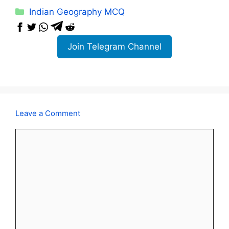
Categories
Indian Geography MCQ
Join Telegram Channel
Leave a Comment
Comment