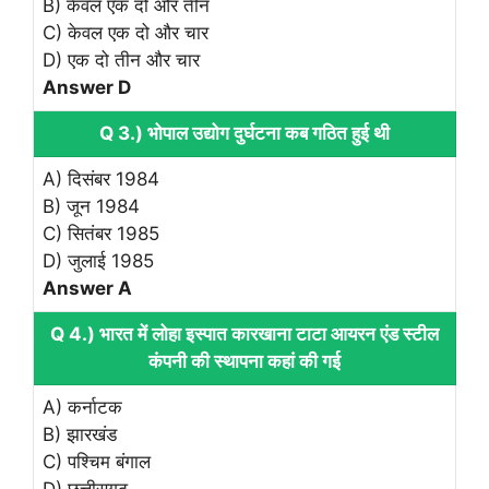
B) केवल एक दो और तीन
C) केवल एक दो और चार
D) एक दो तीन और चार
Answer D
Q 3.) भोपाल उद्योग दुर्घटना कब गठित हुई थी
A) दिसंबर 1984
B) जून 1984
C) सितंबर 1985
D) जुलाई 1985
Answer A
Q 4.) भारत में लोहा इस्पात कारखाना टाटा आयरन एंड स्टील
कंपनी की स्थापना कहां की गई
A) कर्नाटक
B) झारखंड
C) पश्चिम बंगाल
D) छत्तीसगढ़