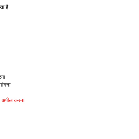
ा है
रना
मांगना
ें अपील करना