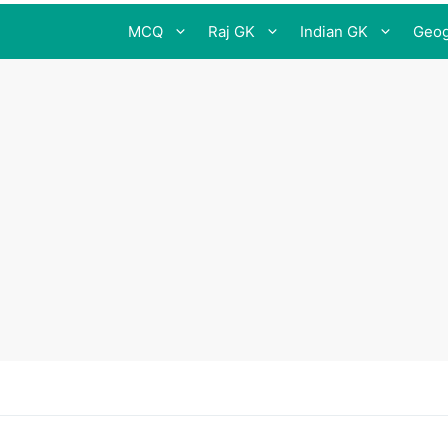
MCQ
Raj GK
Indian GK
Geog