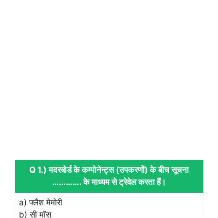
Q 1.) मदरबोर्ड के कम्‍पोनेन्‍ट्स (उपकरणों) के बीच सूचना
…………. के माध्‍यम से ट्रेवेल करता हैं।
a) फ्लैश मेमोरी
b) सी मॉस