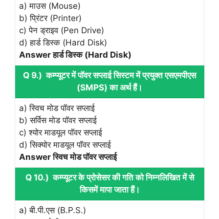
a) माउस (Mouse)
b) प्रिंटर (Printer)
c) पेन ड्राइव (Pen Drive)
d) हार्ड डिस्‍क (Hard Disk)
Answer हार्ड डिस्‍क (Hard Disk)
Q 9.) कम्‍प्‍यूटर में पॉवर सप्‍लाई सिस्‍टम में प्रयुक्‍त एसएमपीएस
(SMPS) का अर्थ हैं।
a) स्विच मोड पॉवर सप्‍लाई
b) सर्विस मोड पॉवर सप्‍लाई
c) श्‍योर माडयूल पॉवर सप्‍लाई
d) सिक्‍योर माडयूल पॉवर सप्‍लाई
Answer स्विच मोड पॉवर सप्‍लाई
Q 10.) कम्‍प्‍यूटर के प्रोसेसर की गति को निम्‍नलिखित में से
किसमें मापा जाता हैं।
a) बी.पी.एस (B.P.S.)